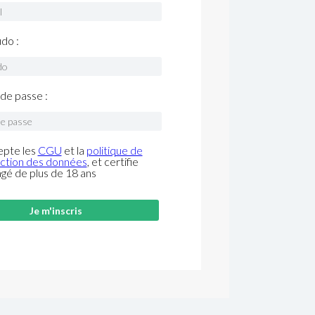
do :
de passe :
epte les
CGU
et la
politique de
ction des données
, et certifie
âgé de plus de 18 ans