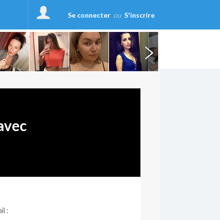
Se connecter
ou
S'inscrire
avec
l :