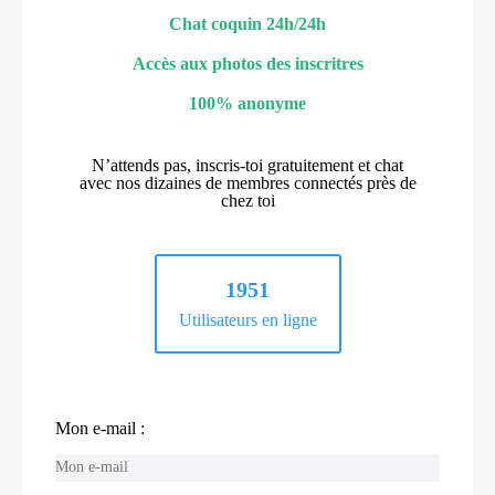
Chat coquin 24h/24h
Accès aux photos des inscritres
100% anonyme
N’attends pas, inscris-toi gratuitement et chat
avec nos dizaines de membres connectés près de
chez toi
1951
Utilisateurs en ligne
Mon e-mail :