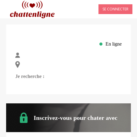
SE CONNECTER
En ligne
Je recherche :
Inscrivez-vous pour chater avec