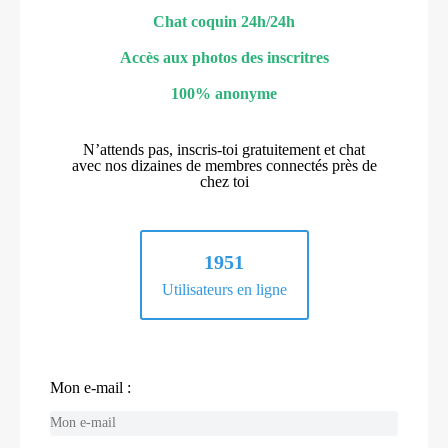
Chat coquin 24h/24h
Accès aux photos des inscritres
100% anonyme
N’attends pas, inscris-toi gratuitement et chat
avec nos dizaines de membres connectés près de
chez toi
1951
Utilisateurs en ligne
Mon e-mail :