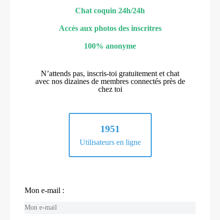
Chat coquin 24h/24h
Accès aux photos des inscritres
100% anonyme
N’attends pas, inscris-toi gratuitement et chat
avec nos dizaines de membres connectés près de
chez toi
1951
Utilisateurs en ligne
Mon e-mail :