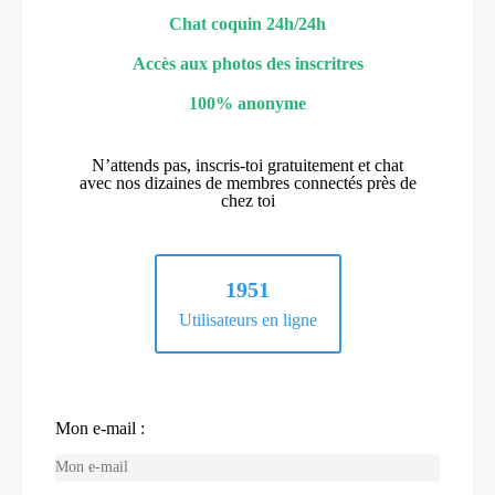
Chat coquin 24h/24h
Accès aux photos des inscritres
100% anonyme
N’attends pas, inscris-toi gratuitement et chat
avec nos dizaines de membres connectés près de
chez toi
1951
Utilisateurs en ligne
Mon e-mail :