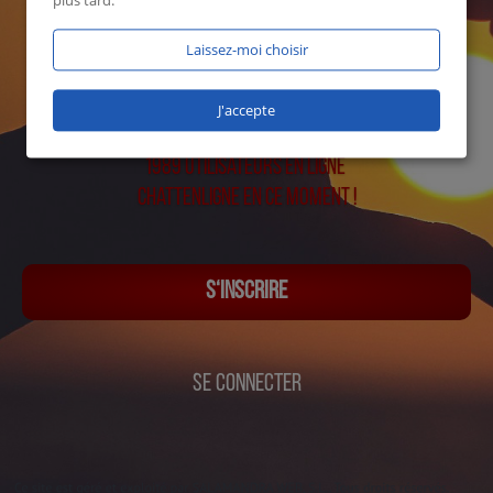
plus tard.
Laissez-moi choisir
J'accepte
1989 utilisateurs en ligne
Chattenligne en ce moment !
S‘INSCRIRE
SE CONNECTER