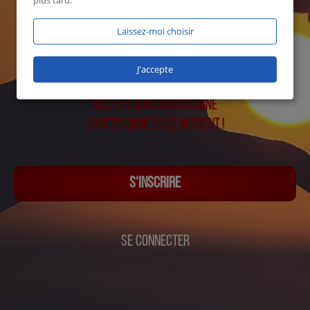
plus tard.
Laissez-moi choisir
J'accepte
1022 utilisateurs en ligne
Chattenligne en ce moment !
S‘INSCRIRE
SE CONNECTER