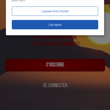
plus tard.
Laissez-moi choisir
J'accepte
1836 utilisateurs en ligne
Chattenligne en ce moment !
S‘INSCRIRE
SE CONNECTER