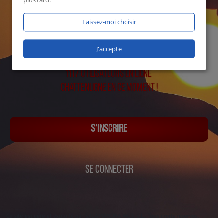
plus tard.
Laissez-moi choisir
J'accepte
1117 utilisateurs en ligne
Chattenligne en ce moment !
S‘INSCRIRE
SE CONNECTER