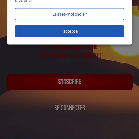
plus tard.
Laissez-moi choisir
J'accepte
1877 utilisateurs en ligne
Chattenligne en ce moment !
S‘INSCRIRE
SE CONNECTER